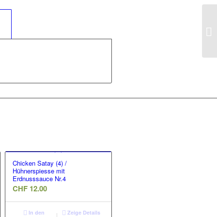
	
Chicken Satay (4) /
Hühnerspiesse mit
Erdnusssauce Nr.4
CHF
12.00
In den
Zeige Details