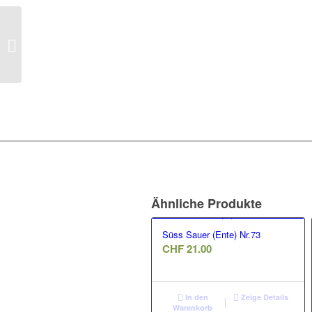
Thai Basilikum (Rind)
Nr.44
Ähnliche Produkte
Süss Sauer (Ente) Nr.73
CHF
21.00
In den
Zeige Details
Warenkorb