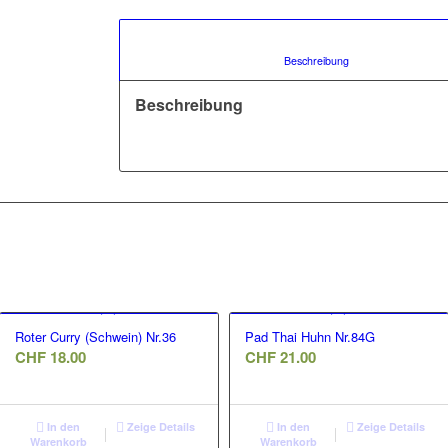
						Beschreibung				
Beschreibung
Roter Curry (Schwein) Nr.36
Pad Thai Huhn Nr.84G
CHF
18.00
CHF
21.00
In den
Zeige Details
In den
Zeige Details
Warenkorb
Warenkorb