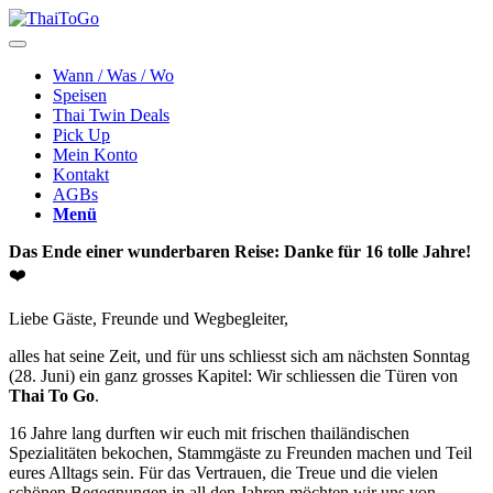
Wann / Was / Wo
Speisen
Thai Twin Deals
Pick Up
Mein Konto
Kontakt
AGBs
Menü
Das Ende einer wunderbaren Reise: Danke für 16 tolle Jahre!
❤️
Liebe Gäste, Freunde und Wegbegleiter,
alles hat seine Zeit, und für uns schliesst sich am nächsten Sonntag
(28. Juni) ein ganz grosses Kapitel: Wir schliessen die Türen von
Thai To Go
.
16 Jahre lang durften wir euch mit frischen thailändischen
Spezialitäten bekochen, Stammgäste zu Freunden machen und Teil
eures Alltags sein. Für das Vertrauen, die Treue und die vielen
schönen Begegnungen in all den Jahren möchten wir uns von