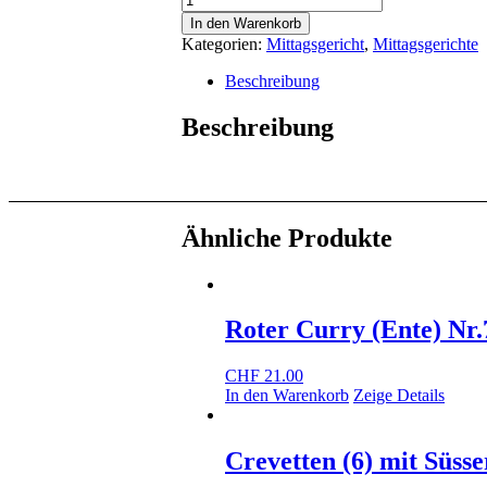
Sauer
In den Warenkorb
(Schwein)
Kategorien:
Mittagsgericht
,
Mittagsgerichte
Nr.33
Menge
Beschreibung
Beschreibung
Ähnliche Produkte
Roter Curry (Ente) Nr.
CHF
21.00
In den Warenkorb
Zeige Details
Crevetten (6) mit Süsse