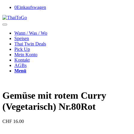
0
Einkaufswagen
Wann / Was / Wo
Speisen
Thai Twin Deals
Pick Up
Mein Konto
Kontakt
AGBs
Menü
Gemüse mit rotem Curry
(Vegetarisch) Nr.80Rot
CHF
16.00