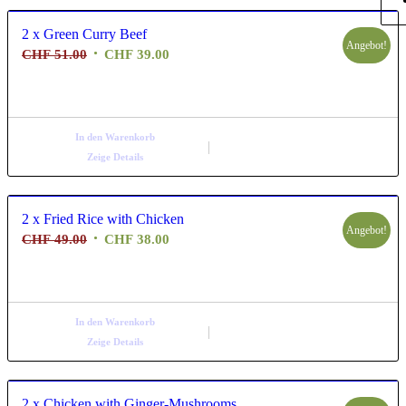
2 x Green Curry Beef
Angebot!
Ursprünglicher
Aktueller
CHF
51.00
CHF
39.00
Preis
Preis
war:
ist:
CHF 51.00
CHF 39.00.
In den Warenkorb
Zeige Details
2 x Fried Rice with Chicken
Angebot!
Ursprünglicher
Aktueller
CHF
49.00
CHF
38.00
Preis
Preis
war:
ist:
CHF 49.00
CHF 38.00.
In den Warenkorb
Zeige Details
2 x Chicken with Ginger-Mushrooms