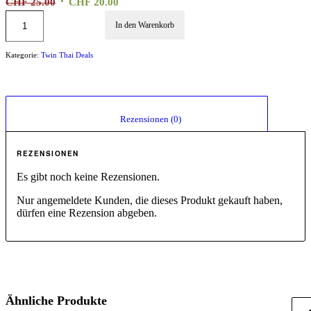
Ursprünglicher
Aktueller
CHF
25.00
CHF
20.00
Preis
Preis
In den Warenkorb
war:
ist:
CHF 25.00
CHF 20.00.
Kategorie:
Twin Thai Deals
						Rezensionen (0)					
REZENSIONEN
Es gibt noch keine Rezensionen.
Nur angemeldete Kunden, die dieses Produkt gekauft haben,
dürfen eine Rezension abgeben.
Ähnliche Produkte