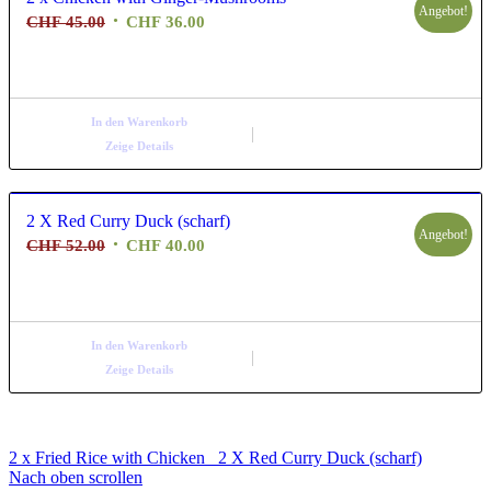
Angebot!
Ursprünglicher
Aktueller
CHF
45.00
CHF
36.00
Preis
Preis
war:
ist:
CHF 45.00
CHF 36.00.
In den Warenkorb
Zeige Details
2 X Red Curry Duck (scharf)
Angebot!
Ursprünglicher
Aktueller
CHF
52.00
CHF
40.00
Preis
Preis
war:
ist:
CHF 52.00
CHF 40.00.
In den Warenkorb
Zeige Details
2 x Fried Rice with Chicken
2 X Red Curry Duck (scharf)
Nach oben scrollen